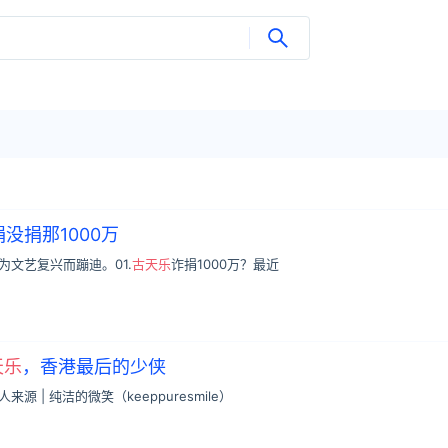
没捐那1000万
；为文艺复兴而蹦迪。01.
古天乐
诈捐1000万？最近
天乐
，香港最后的少侠
源 | 纯洁的微笑（keeppuresmile）