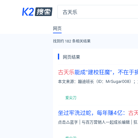
网页
找到约
182
条相关结果
网页结果
古天乐
能成“建校狂魔”，不在于捐
本文来源：蹦迪班长（ID：MrSugar008）
爱尖刀
坐过牢洗过蛇，每年赚4亿：
古
点击△蓝字 | 与百万营销人一起成长编辑 | 狂人来