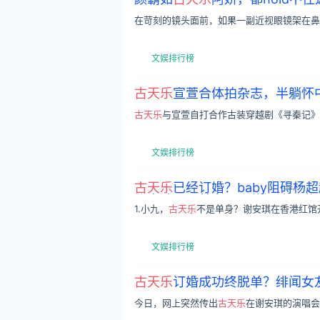
在苛刻的镜头面前，如果一副近视眼镜架在鼻
文娱排行榜
古天乐
宣萱合体拍杂志，半躺怀
古天乐
与宣萱自打合作古装穿越剧《寻秦记》
文娱排行榜
古天乐
已经订婚？baby阻碍
秘恋助理？某女星走偏门被反噬
1.小九，
古天乐
不是单身？谢安琪在香港红馆
文娱排行榜
古天乐
订婚成功终脱单？绯闻女
今日，网上突然传出
古天乐
在谢安琪的演唱会