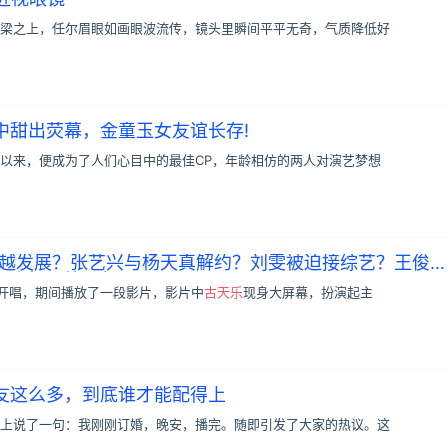
梁之上，任尔眉眼如画眼波流传，镜头里瞬间平平无奇，气质降低好
中甜出荧幕，金童玉女友谊长存!
以来，便成为了人们心目中的最佳CP，年龄相仿的两人对演艺梦想
杨超越发展？张艺兴与杨天真解约？刘雯被迫接综艺？王俊凯
？小扒问答回复
开唱，期间播放了一段影片，影片中
古天乐
现身大屏幕，扮演起主
友这么多，到底谁才能配得上
上说了一句：我刚刚订婚，晚安，播完。随即引发了大家的热议。这