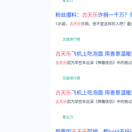
爱尖刀
粉丝爆料：
古天乐
诈捐一千万？
1.扒姐，
古天乐
诈捐，他不是这样的人吧？最
文娱排行榜
古天乐
飞机上吃泡面 用善意温
古天乐
因为早些年出演《神雕侠侣》中的杨过
文娱排行榜
古天乐
飞机上吃泡面 用善意温
古天乐
因为早些年出演《神雕侠侣》中的杨过
爱尖刀
颜霸如
古天乐
阿娇，都hold不