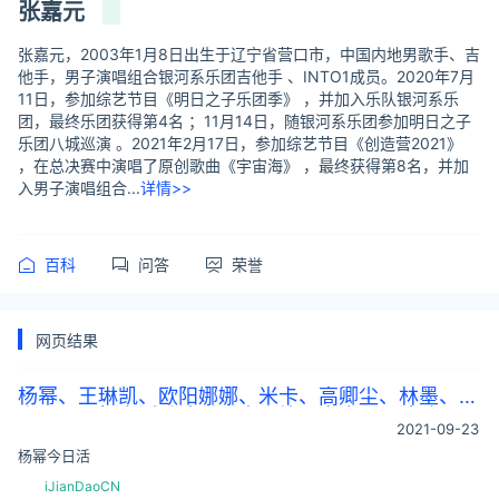
张嘉元
张嘉元，2003年1月8日出生于辽宁省营口市，中国内地男歌手、吉
他手，男子演唱组合银河系乐团吉他手 、INTO1成员。2020年7月
11日，参加综艺节目《明日之子乐团季》 ，并加入乐队银河系乐
团，最终乐团获得第4名 ；11月14日，随银河系乐团参加明日之子
乐团八城巡演 。2021年2月17日，参加综艺节目《创造营2021》
，在总决赛中演唱了原创歌曲《宇宙海》 ，最终获得第8名，并加
入男子演唱组合...
详情>>
百科
问答
荣誉
网页结果
杨幂、王琳凯、欧阳娜娜、米卡、高卿尘、林墨、
张
嘉元
、周柯宇活动路透；李易峰、白鹿、周洁琼、王
2021-09-23
艺瑾现身机场
杨幂今日活
iJianDaoCN