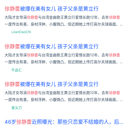
说徐
徐静蕾
被爆在美有女儿 孩子父亲是黄立行
大陆才女导演
徐静蕾
与台湾金曲歌王黄立行爱情长跑12年，去年
徐静蕾
一度传出有喜，身材浮肿、小腹微凸，但近期她上传打高尔夫球画面，可
见她短裙上身，身材依旧纤瘦。昨(18日)晚间则有八卦媒体直播，表示听
iJianDaoCN
说徐
徐静蕾
被爆在美有女儿 孩子父亲是黄立行
大陆才女导演
徐静蕾
与台湾金曲歌王黄立行爱情长跑12年，去年
徐静蕾
一度传出有喜，身材浮肿、小腹微凸，但近期她上传打高尔夫球画面，可
见她短裙上身，身材依旧纤瘦。昨(18日)晚间则有八卦媒体直播，表示听
牛品汇
说徐
徐静蕾
被爆在美有女儿 孩子父亲是黄立行
大陆才女导演
徐静蕾
与台湾金曲歌王黄立行爱情长跑12年，去年
徐静蕾
一度传出有喜，身材浮肿、小腹微凸，但近期她上传打高尔夫球画面，可
见她短裙上身，身材依旧纤瘦。昨(18日)晚间则有八卦媒体直播，表示听
爱尖刀
说徐
46岁
徐静蕾
近照曝光：那些只恋爱不结婚的人，后
来怎样了？