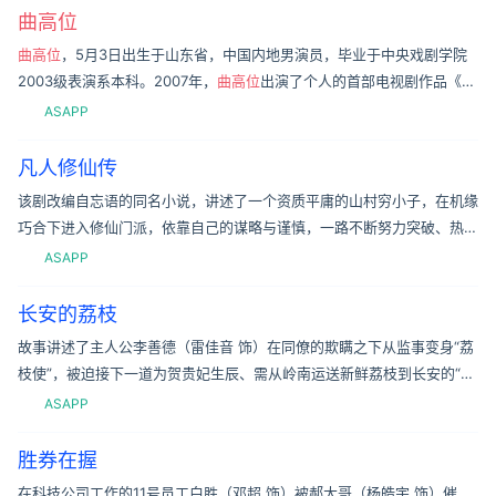
曲高位
曲高位
，5月3日出生于山东省，中国内地男演员，毕业于中央戏剧学院
2003级表演系本科。2007年，
曲高位
出演了个人的首部电视剧作品《金
耳环》 ，自此开始演艺事业。2009年，参演革命历史剧《红色摇篮》
ASAPP
凡人修仙传
该剧改编自忘语的同名小说，讲述了一个资质平庸的山村穷小子，在机缘
巧合下进入修仙门派，依靠自己的谋略与谨慎，一路不断努力突破、热血
修仙的故事。演职人员导演：杨阳主演：杨洋 / 金晨 / 汪铎 / 赵小棠
ASAPP
长安的荔枝
故事讲述了主人公李善德（雷佳音 饰）在同僚的欺瞒之下从监事变身“荔
枝使”，被迫接下一道为贺贵妃生辰、需从岭南运送新鲜荔枝到长安的“死
亡”任务，荔枝“一日色变，两日香变，三日味变”，而岭南距长安五千余
ASAPP
里
胜券在握
在科技公司工作的11号员工白胜（邓超 饰）被郝大哥（杨皓宇 饰）催