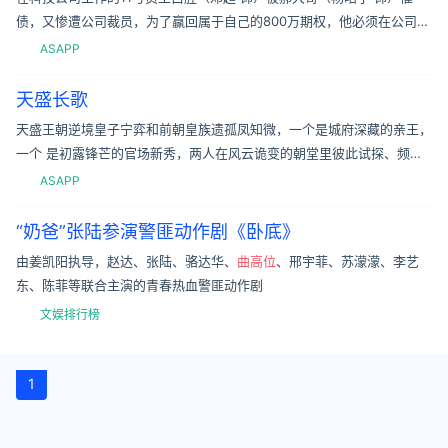
债，又惨遭公司裁员，为了赢回属于自己的800万期权，他必须在公司苟
住100天。于是白胜不得已设下骗局重返公司，虽然负责裁员的张见（张
ASAPP
本
天盛长歌
天盛王朝逆境皇子宁弈和前朝皇族遗孤凤知微，一个是城府深藏的亲王，
一个 是初露锋芒的官场新秀，两人在风云诡变的朝堂里彼此试探、频频
过招，相互排斥却又不自禁相互吸引。而当彼此的心渐渐向对方敞开，邂
ASAPP
逅的却是
“奶爸”张陆参演警匪动作剧《卧底》
由姜凯阳执导，赵达、张陆、骆达华、
曲高位
、邢宇菲、苏濛濛、李艺
东、陈菲等联合主演的青春热血警匪动作剧
文娱排行榜
1