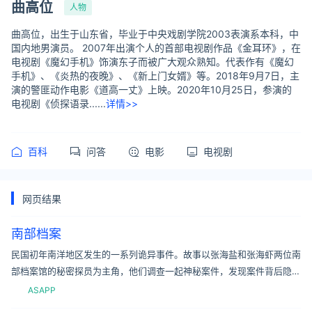
曲高位
人物
曲高位，出生于山东省，毕业于中央戏剧学院2003表演系本科，中
国内地男演员。 2007年出演个人的首部电视剧作品《金耳环》，在
电视剧《魔幻手机》饰演东子而被广大观众熟知。代表作有《魔幻
手机》、《炎热的夜晚》、《新上门女婿》等。2018年9月7日，主
演的警匪动作电影《道高一丈》上映。2020年10月25日，参演的
电视剧《侦探语录......
详情>>
百科
问答
电影
电视剧
网页结果
南部档案
民国初年南洋地区发生的一系列诡异事件。故事以张海盐和张海虾两位南
部档案馆的秘密探员为主角，他们调查一起神秘案件，发现案件背后隐藏
着军阀利用剧毒植物“黄昏草”散播的阴谋。在调查过程中，张海盐和张海
ASAPP
虾经历