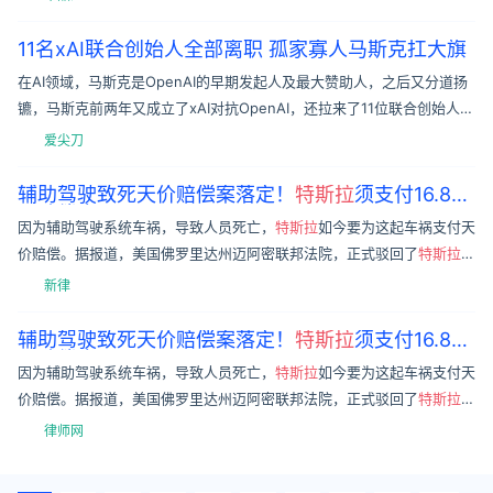
11名xAI联合创始人全部离职 孤家寡人马斯克扛大旗
在AI领域，马斯克是OpenAI的早期发起人及最大赞助人，之后又分道扬
镳，马斯克前两年又成立了xAI对抗OpenAI，还拉来了11位联合创始人，
声势浩大。然而最近xAI的人事变动实在太过戏剧性，11位
爱尖刀
辅助驾驶致死天价赔偿案落定！
特斯拉
须支付16.8亿
元赔偿金
因为辅助驾驶系统车祸，导致人员死亡，
特斯拉
如今要为这起车祸支付天
价赔偿。据报道，美国佛罗里达州迈阿密联邦法院，正式驳回了
特斯拉
试
图推翻2.43亿美元（约16.8亿元人民币）陪审团裁决的请求，维持2.4
新律
辅助驾驶致死天价赔偿案落定！
特斯拉
须支付16.8亿
元赔偿金
因为辅助驾驶系统车祸，导致人员死亡，
特斯拉
如今要为这起车祸支付天
价赔偿。据报道，美国佛罗里达州迈阿密联邦法院，正式驳回了
特斯拉
试
图推翻2.43亿美元（约16.8亿元人民币）陪审团裁决的请求，维持2.4
律师网