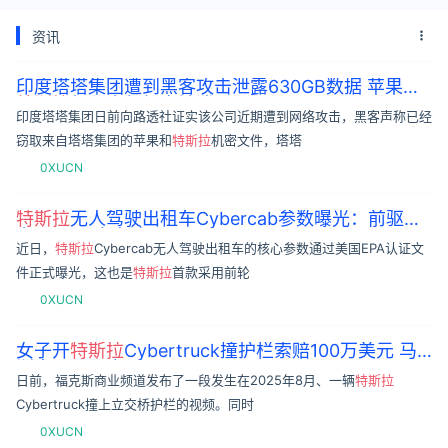
资讯
印度塔塔集团遭到黑客攻击泄露630GB数据 苹果和
特斯拉
部分内部机密被泄露
印度塔塔集团日前向路透社证实该公司近期遭到网络攻击，黑客声称已经
窃取来自塔塔集团的苹果和
特斯拉
机密文件，塔塔
0XUCN
特斯拉
无人驾驶出租车Cybercab参数曝光：前驱动
力、配48度电池
近日，
特斯拉
Cybercab无人驾驶出租车的核心参数通过美国EPA认证文
件正式曝光，这也是
特斯拉
首款采用前轮
0XUCN
女子开
特斯拉
Cybertruck撞护栏索赔100万美元 马
斯克公开回应了
日前，福克斯商业频道发布了一段发生在2025年8月、一辆
特斯拉
Cybertruck撞上立交桥护栏的视频。同时
0XUCN