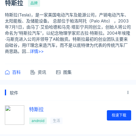
特斯拉
品牌
特斯拉(Tesla)，是一家美国电动汽车及能源公司，产销电动汽车、
太阳能板、及储能设备。 总部位于帕洛阿托（Palo Alto） ，2003
年7月1日，由马丁·艾伯哈德和马克·塔彭宁共同创立，创始人将公司
命名为“特斯拉汽车”，以纪念物理学家尼古拉·特斯拉。2004年埃隆
·马斯克进入公司并领导了A轮融资。特斯拉最初的创业团队主要来
自硅谷，用IT理念来造汽车，而不是以底特律为代表的传统汽车厂
商思路。因...
详情>>
百科
资讯
图集
软件
特斯拉
极速下载
android
生活