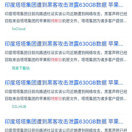
印度塔塔集团遭到黑客攻击泄露630GB数据 苹果和
特斯拉
部分内部机密被泄露
印度塔塔集团日前向路透社证实该公司近期遭到网络攻击，黑客声称已经
窃取来自塔塔集团的苹果和
特斯拉
机密文件，塔塔集团为诸多客户提供代
工服务，苹果和
特斯拉
等公司都是塔塔集团的客户，不过目前塔塔集团并
5xCloud
未透露泄
印度塔塔集团遭到黑客攻击泄露630GB数据 苹果和
特斯拉
部分内部机密被泄露
印度塔塔集团日前向路透社证实该公司近期遭到网络攻击，黑客声称已经
窃取来自塔塔集团的苹果和
特斯拉
机密文件，塔塔集团为诸多客户提供代
工服务，苹果和
特斯拉
等公司都是塔塔集团的客户，不过目前塔塔集团并
简单下载站
未透露泄
印度塔塔集团遭到黑客攻击泄露630GB数据 苹果和
特斯拉
部分内部机密被泄露
印度塔塔集团日前向路透社证实该公司近期遭到网络攻击，黑客声称已经
窃取来自塔塔集团的苹果和
特斯拉
机密文件，塔塔集团为诸多客户提供代
工服务，苹果和
特斯拉
等公司都是塔塔集团的客户，不过目前塔塔集团并
SSLHUB
未透露泄
印度塔塔集团遭到黑客攻击泄露630GB数据 苹果和
特斯拉
部分内部机密被泄露
印度塔塔集团日前向路透社证实该公司近期遭到网络攻击，黑客声称已经