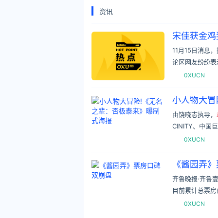
资讯
宋佳获金鸡
11月15日消
论区网友纷纷表
0XUCN
小人物大冒
由饶晓志执导，
CINITY、中国巨
0XUCN
《酱园弄》
齐鲁晚报·齐鲁
目前累计总票房
0XUCN