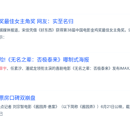
奖最佳女主角奖 网友：实至名归
息，据媒体报道，宋佳凭借《好东西》获得第38届中国电影金鸡奖最佳女主角奖。
示：
险!《无名之辈：否极泰来》曝制式海报
章宇
、任素汐、潘斌龙领衔主演的喜剧电影《无名之辈：否极泰来》发布IMAX
票房口碑双崩盘
壹点记者 刘宗智电影《酱园弄·悬案》（以下简称《酱园弄》）6月21日公映，截
已