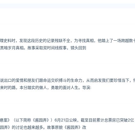
在整理史料时，发现这段历史的记录残缺不全，为寻找真相，他踏上了一场跨越数
黑暗岁月真相。故事采取双时间线叙事，镜头回到
说出口的爱情和朋友们跟命运交织搏斗的生命力，从而启发我们要珍惜当下，
来时的路，本分踏实的做人，勇敢的面对人生。导演:
·悬案》（以下简称《酱园弄》）6月21日公映，截至目前累计总票房已突破2亿
园弄》的讨论也越来越多。故事原貌《酱园弄》改