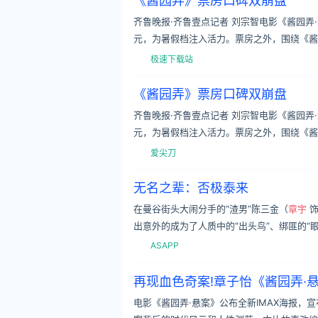
《酱园弄》票房口碑双崩盘
齐鲁晚报·齐鲁壹点记者 刘宗智电影《酱园弄
元，为暑假档注入活力。票房之外，围绕《酱
极速下载站
《酱园弄》票房口碑双崩盘
齐鲁晚报·齐鲁壹点记者 刘宗智电影《酱园弄
元，为暑假档注入活力。票房之外，围绕《酱
爱尖刀
无名之辈：否极泰来
在曼谷街头大闹分手的“渣男”陈三金（
章宇
饰
出意外的成为了人质中的“出头鸟”、绑匪的“
ASAPP
再现血色奇案!章子怡《酱园弄·悬
电影《酱园弄·悬案》公布全新IMAX海报，宣