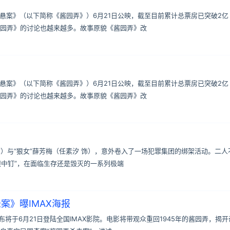
·悬案》（以下简称《酱园弄》）6月21日公映，截至目前累计总票房已突破2亿
园弄》的讨论也越来越多。故事原貌《酱园弄》改
·悬案》（以下简称《酱园弄》）6月21日公映，截至目前累计总票房已突破2亿
园弄》的讨论也越来越多。故事原貌《酱园弄》改
）与“狠女”薛芳梅（任素汐 饰），意外卷入了一场犯罪集团的绑架活动。二人
眼中钉”，在面临生存还是毁灭的一系列极端
案》曝IMAX海报
布将于6月21日登陆全国IMAX影院。电影将带观众重回1945年的酱园弄，揭开