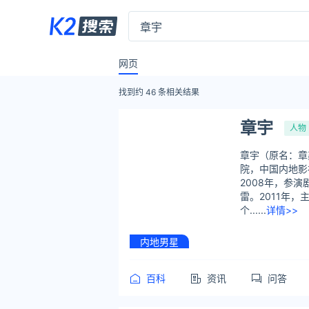
网页
找到约
46
条相关结果
章宇
人物
章宇（原名：章
院，中国内地影
2008年，参
雷。2011年
个......
详情>>
内地男星
百科
资讯
问答