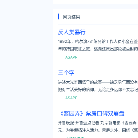
网页结果
反人类暴行
1992年，哈尔滨731陈列馆工作人员小金
年的跨国取证之旅，逐渐还原出那段被尘封的
ASAPP
三个字
讲述大光哥回忆里的故事——缺乏勇气而没有
抱对生活美好的信仰，无论走多远都不要忘记
ASAPP
《酱园弄》票房口碑双崩盘
齐鲁晚报·齐鲁壹点记者 刘宗智电影《酱园弄
元，为暑假档注入活力。票房之外，围绕《酱