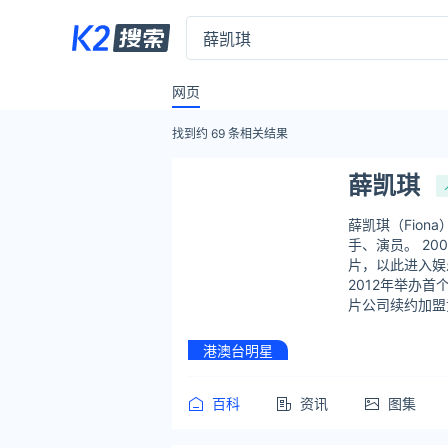
网页
找到约
69
条相关结果
薛凯琪
薛凯琪（Fion
手、演员。 2
片，以此进入娱乐
2012年举办首个红
片公司续约加盟黄
港澳台明星
百科
资讯
图集