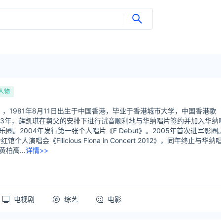
人物
a），1981年8月11日出生于中国香港，毕业于香港城市大学，中国香港歌
003年，薛凯琪在舅父的安排下进行试音顺利地与华纳唱片签约并加入华纳
圈。2004年发行第一张个人唱片《F Debut》。2005年首次进军影圈
馆个人演唱会《Filicious Fiona in Concert 2012》，同年终止与华纳
柏高...
详情>>
电视剧
综艺
电影