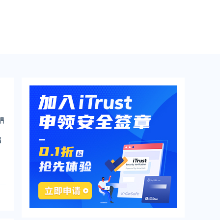
唱
。
唱