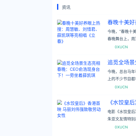
资讯
春晚十美好
今晚，“春晚十
春晚舞台上，周
0XUCN
追觅全场景
今晚，总台马年
上的不少节目都
0XUCN
《水饺皇后
电影《水饺皇后
朱亚文友情特别
0XUCN