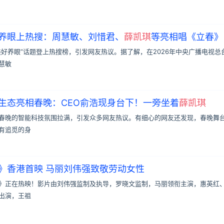
养眼上热搜：周慧敏、刘惜君、
薛凯琪
等亮相唱《立春》
美好养眼”话题登上热搜榜，引发网友热议。据了解，在2026年中央广播电视总
慧敏
生态亮相春晚：CEO俞浩现身台下！一旁坐着
薛凯琪
春晚的智能科技氛围拉满，引发众多网友热议。有细心的网友还发现，春晚舞
有追觅的身
》香港首映 马丽刘伟强致敬劳动女性
》正在热映！影片由刘伟强监制及执导，罗晓文监制，马丽领衔主演，惠英红
出演，王祖