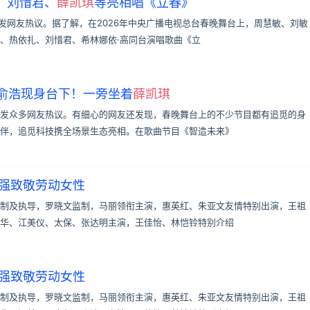
、刘惜君、
薛凯琪
等亮相唱《立春》
发网友热议。据了解，在2026年中央广播电视总台春晚舞台上，周慧敏、刘敏
、热依扎、刘惜君、希林娜依·高同台演唱歌曲《立
O俞浩现身台下！一旁坐着
薛凯琪
发众多网友热议。有细心的网友还发现，春晚舞台上的不少节目都有追觅的身
伴，追觅科技携全场景生态亮相。在歌曲节目《智造未来》
伟强致敬劳动女性
制及执导，罗晓文监制，马丽领衔主演，惠英红、朱亚文友情特别出演，王祖
华、江美仪、太保、张达明主演，王佳怡、林恺铃特别介绍
伟强致敬劳动女性
制及执导，罗晓文监制，马丽领衔主演，惠英红、朱亚文友情特别出演，王祖