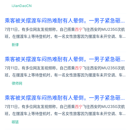
猫叫声才确认其身份。8月26日，潇湘晨报记者就此事联系
西宁
野生动物
iJianDaoCN
园，
乘客被关摆渡车闷热难耐有人晕倒，一男子紧急砸窗
通风，
西宁
机场：为安全考虑未开车门，空调状态正
7月11日，有多位网友发视频称，自己搭乘
西宁
飞往西安的MU2350次航
常
班，在摆渡车上等待登机时，有一名女性旅客因为摆渡车未开空调、车门
长时间紧闭而晕倒，紧急情况下，另一名男性旅客用应急锤将摆渡车的车
新律
窗
乘客被关摆渡车闷热难耐有人晕倒，一男子紧急砸窗
通风，
西宁
机场：为安全考虑未开车门，空调状态正
7月11日，有多位网友发视频称，自己搭乘
西宁
飞往西安的MU2350次航
常
班，在摆渡车上等待登机时，有一名女性旅客因为摆渡车未开空调、车门
长时间紧闭而晕倒，紧急情况下，另一名男性旅客用应急锤将摆渡车的车
律师网
窗
乘客被关摆渡车闷热难耐有人晕倒，一男子紧急砸窗
通风，
西宁
机场：为安全考虑未开车门，空调状态正
7月11日，有多位网友发视频称，自己搭乘
西宁
飞往西安的MU2350次航
常
班，在摆渡车上等待登机时，有一名女性旅客因为摆渡车未开空调、车门
长时间紧闭而晕倒，紧急情况下，另一名男性旅客用应急锤将摆渡车的车
碳链
窗