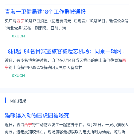
青海一卫健局建18个工作群被通报
央广网
西宁
10月17日消息（记者贾海元 汪晓青）10月16日，微信公众号
“海北党务”发布一则消息，日前，海
0XUCN
飞机起飞4名贵宾室旅客被遗忘机场：同乘一辆网约
车抵达目的地
近日，有多名博主讲述称，自己在7月4日当天乘坐的由上海飞往青海
西
宁
的上海航空FM9273航班因天气原因备降甘
0XUCN
网页结果
猫咪误入动物园虎园被咬死
近日，青海
西宁
野生动物园发生一起意外事件。8月25日，一只小猫误入
虎园，遭老虎捕咬死亡。现场游客最初误以为老虎所叼为幼虎，随后听到