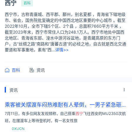
西宁
百科
西宁市，古称青唐城、西平郡、鄯州，别名夏都 ，青海省下辖地级
市、省会，国务院批复确定的中国西北地区重要的中心城市 。截至
2022年10月，全市下辖5个区、2个县 ，总面积7660平方千米 ，
截至2023年末，西宁市常住人口为248.1万人。西宁市地处中国西
北地区、青海省东部、湟水中游河谷盆地，是青藏高原的东方门
户，古“丝绸之路”南路和“唐蕃古道”的必经之地，自古就是西北交通
要道和军事重地，素有“西...
详情>>
百科
资讯
资讯
乘客被关摆渡车闷热难耐有人晕倒，一男子紧急砸窗
通风，
西宁
机场：为安全考虑未开车门，空调状态正
7月11日，有多位网友发视频称，自己搭乘
西宁
飞往西安的MU2350次航
常
班，在摆渡车上等待登机时，有一名女性旅
0XUCN