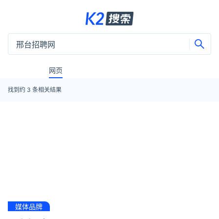
网页
找到约
3
条相关结果
媒体品牌