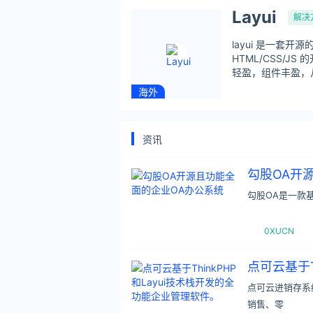
Layui
解决
layui 是一套
HTML/CSS/
轻盈，组件丰盈，
海外
资讯
勾股OA开
勾股OA是一款基于
0XUCN
点可云基于T
点可云进销存系统:
销售、零